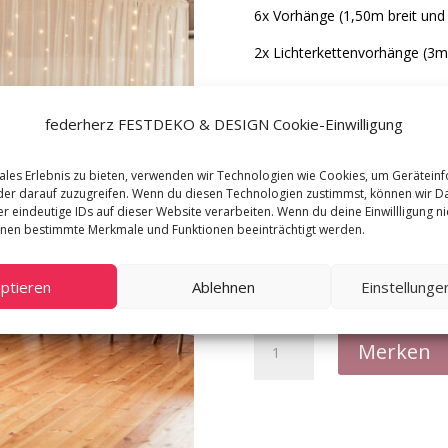
6x Vorhänge (1,50m breit un
2x Lichterkettenvorhänge (3m
Set
Mietpreis pro
federherz FESTDEKO & DESIGN Cookie-Einwilligung
1
Verfügbare Menge
ales Erlebnis zu bieten, verwenden wir Technologien wie Cookies, um Gerätein
Gerüst
er darauf zuzugreifen. Wenn du diesen Technologien zustimmst, können wir D
Material
offwhi
r eindeutige IDs auf dieser Website verarbeiten. Wenn du deine Einwillligung nic
nnen bestimmte Merkmale und Funktionen beeinträchtigt werden.
max. 
Maße
Backd
Produktkategorien
ptieren
Ablehnen
Einstellung
Backdrop
Merken
Bibi
Menge