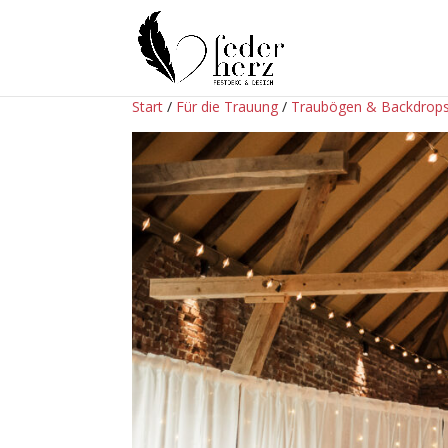
Start
/
Für die Trauung
/
Traubögen & Backdrop