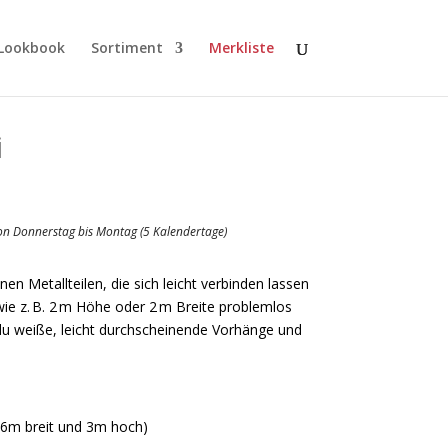
Lookbook
Sortiment
Merkliste
i
von Donnerstag bis Montag (5 Kalendertage)
en Metallteilen, die sich leicht verbinden lassen
ie z. B. 2 m Höhe oder 2 m Breite problemlos
 weiße, leicht durchscheinende Vorhänge und
. 6m breit und 3m hoch)