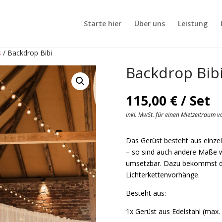
Starte hier
Über uns
Leistung
s
/ Backdrop Bibi
Backdrop Bib
115,00
€
/ Set
inkl. MwSt. für einen Mietzeitraum 
Das Gerüst besteht aus einzeln
– so sind auch andere Maße w
umsetzbar. Dazu bekommst du
Lichterkettenvorhänge.
Besteht aus:
1x Gerüst aus Edelstahl (max