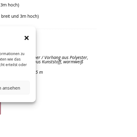
d 3m hoch)
 breit und 3m hoch)
formationen zu
 aus Edelstahl, silber / Vorhang aus Polyester,
aten wie das
te / Lichterketten aus Kunststoff, warmweiß
ht erteilst oder
B 6m x H 3 m x T 0,5 m
rops
en ansehen