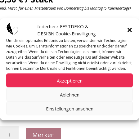
inkl. MwSt. für einen Mietzeitraum von Donnerstag bis Montag (5 Kalendertage)
In Bianca kannst du deine Papeterie im Format
Din A6
einsetzen und
federherz FESTDEKO &
auf den Tischstellen.
DESIGN Cookie-Einwilligung
Um dir ein optimales Erlebnis zu bieten, verwenden wir Technologien
wie Cookies, um Geräteinformationen zu speichern und/oder darauf
Mietpreis pro
zuzugreifen. Wenn du diesen Technologien zustimmst, können wir
Daten wie das Surfverhalten oder eindeutige IDs auf dieser Website
Stück
verarbeiten. Wenn du deine Einwillligung nicht erteilst oder zurückziehst,
können bestimmte Merkmale und Funktionen beeinträchtigt werden.
Verfügbare Menge
11
Akzeptieren
Material
Ablehnen
Acryl
Maße
Einstellungen ansehen
B 15 cm x H 20 cm
Bilderrahmen
Merken
Bianca