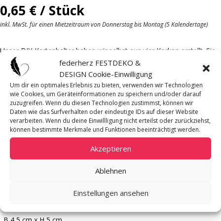
0,65
€
/ Stück
inkl. MwSt. für einen Mietzeitraum von Donnerstag bis Montag (5 Kalendertage)
Unser DIY-Kartenhalter haben wir selbst aus vier Korken erstellt. Sie
sind der perfekte rustikale Akzent für eure Tischdekoration. Einfach
federherz FESTDEKO &
Karten oder Fotos hineinstecken und präsentieren.
DESIGN Cookie-Einwilligung
Um dir ein optimales Erlebnis zu bieten, verwenden wir Technologien
Wir haben eine Mischung aus Wein- und Champagnerkorken.
wie Cookies, um Geräteinformationen zu speichern und/oder darauf
zuzugreifen. Wenn du diesen Technologien zustimmst, können wir
Daten wie das Surfverhalten oder eindeutige IDs auf dieser Website
verarbeiten. Wenn du deine Einwillligung nicht erteilst oder zurückziehst,
Mietpreis pro
können bestimmte Merkmale und Funktionen beeinträchtigt werden.
Stück
Akzeptieren
Verfügbare Menge
52
Ablehnen
Material
Kork, braun
Einstellungen ansehen
Maße
B 4,5 cm x H 5 cm