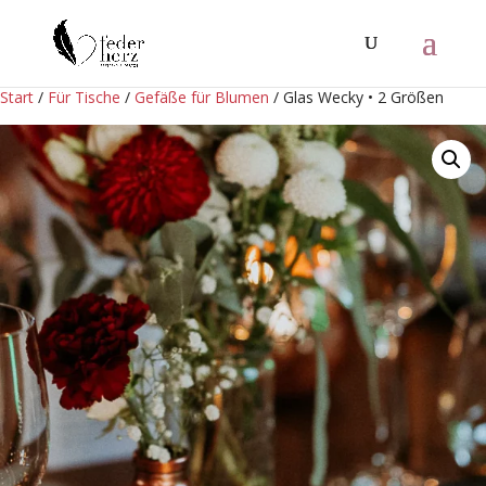
Start
/
Für Tische
/
Gefäße für Blumen
/ Glas Wecky • 2 Größen