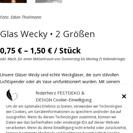
Foto: Edvin Thielmann
Glas Wecky • 2 Größen
Preisspanne:
0,75
€
–
1,50
€
/ Stück
0,75 €
inkl. MwSt. für einen Mietzeitraum von Donnerstag bis Montag (5 Kalendertage)
bis
1,50 €
Unsere Gläser
Wecky
sind echte Weckgläser, die zum stilvollen
Lichtspender oder als Vase umfunktioniert wurden. Mit seinem
zeitlosen Look und dem dickeren Glas bringt es eine rustikale Note
federherz FESTDEKO &
auf deine Tafel.
DESIGN Cookie-Einwilligung
Um dir ein optimales Erlebnis zu bieten, verwenden wir Technologien
wie Cookies, um Geräteinformationen zu speichern und/oder darauf
Mietpreis pro
zuzugreifen. Wenn du diesen Technologien zustimmst, können wir
Stück
Daten wie das Surfverhalten oder eindeutige IDs auf dieser Website
verarbeiten. Wenn du deine Einwillligung nicht erteilst oder zurückziehst,
Verfügbare Menge
können bestimmte Merkmale und Funktionen beeinträchtigt werden.