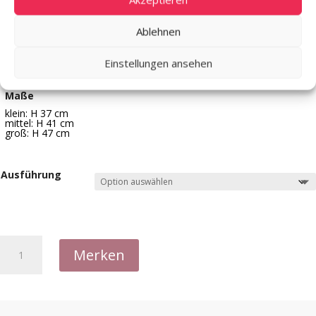
klein: 18
mittel: 15
Ablehnen
groß: 21
Material
Einstellungen ansehen
Glas, klar / Metall, gold glänzend
Maße
klein: H 37 cm
mittel: H 41 cm
groß: H 47 cm
Ausführung
Kerzenhalter
Merken
Karli
•
3
Größen