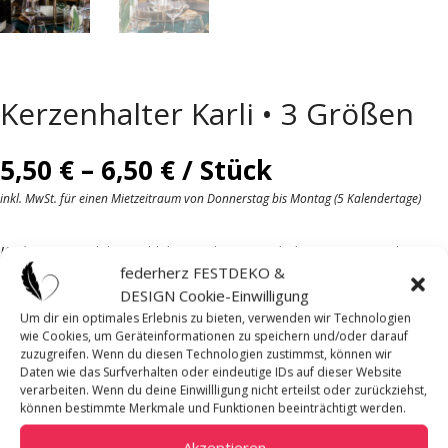
Kerzenhalter Karli • 3 Größen
Preisspanne:
5,50
€
–
6,50
€
/ Stück
5,50 €
inkl. MwSt. für einen Mietzeitraum von Donnerstag bis Montag (5 Kalendertage)
bis
6,50 €
Karli
ist ein stabiler, goldglänzender Kerzenhalter mit passendem
federherz FESTDEKO &
Glasaufsatz – edel, schlicht und vielseitig einsetzbar.
DESIGN Cookie-Einwilligung
Besonders schön als Akzent auf Tischen oder bei der Trauung.
Um dir ein optimales Erlebnis zu bieten, verwenden wir Technologien
Empfohlene Kerzengröße: ca. 18 cm Höhe.
wie Cookies, um Geräteinformationen zu speichern und/oder darauf
zuzugreifen. Wenn du diesen Technologien zustimmst, können wir
Daten wie das Surfverhalten oder eindeutige IDs auf dieser Website
Mietpreis pro
verarbeiten. Wenn du deine Einwillligung nicht erteilst oder zurückziehst,
Stück
können bestimmte Merkmale und Funktionen beeinträchtigt werden.
Verfügbare Menge
Akzeptieren