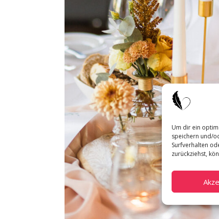
Um dir ein optim
speichern und/od
Surfverhalten ode
zurückziehst, kö
Akze