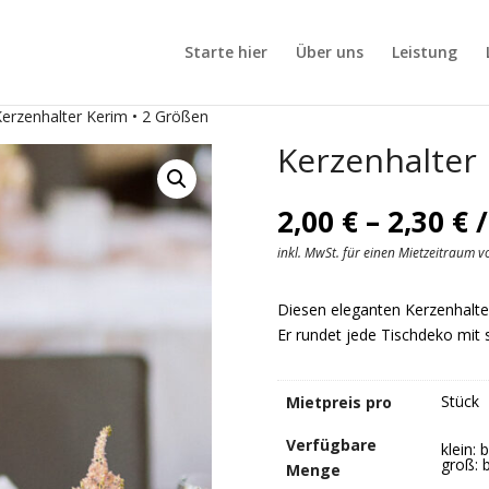
Starte hier
Über uns
Leistung
Kerzenhalter Kerim • 2 Größen
Kerzenhalter
P
2,00
€
–
2,30
€
/
2
inkl. MwSt. für einen Mietzeitraum 
b
2
Diesen eleganten Kerzenhalter
Er rundet jede Tischdeko mit
Stück
Mietpreis pro
Verfügbare
klein: 
groß: b
Menge