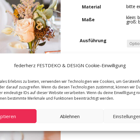
bitte e
Material
klein: 
Maße
groß: b
Ausführung
federherz FESTDEKO & DESIGN Cookie-Einwilligung
Kerzenhalter
Merken
Kerim
ales Erlebnis zu bieten, verwenden wir Technologien wie Cookies, um Gerätein
•
er darauf zuzugreifen. Wenn du diesen Technologien zustimmst, können wir D
2
r eindeutige IDs auf dieser Website verarbeiten. Wenn du deine Einwillligung nic
So wurde der Artike
nnen bestimmte Merkmale und Funktionen beeinträchtigt werden.
Größen
Menge
Jana & Nils – natürlich-rom
Linn & Janis – Hochzeit bei
ptieren
Ablehnen
Einstellung