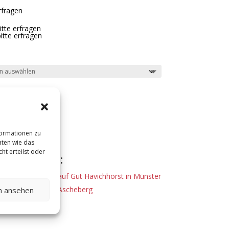
rfragen
bitte erfragen
itte erfragen
formationen zu
aten wie das
ht erteilst oder
l dekoriert:
antische Hochzeit auf Gut Havichhorst in Münster
 Frenking’s Tenne, Ascheberg
en ansehen