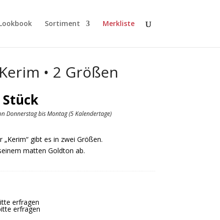
Lookbook
Sortiment
Merkliste
 Kerim • 2 Größen
reisspanne:
 Stück
,00 €
von Donnerstag bis Montag (5 Kalendertage)
is
,30 €
 „Kerim“ gibt es in zwei Größen.
 seinem matten Goldton ab.
bitte erfragen
itte erfragen