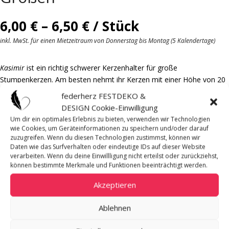
Preisspanne:
6,00
€
–
6,50
€
/ Stück
6,00 €
inkl. MwSt. für einen Mietzeitraum von Donnerstag bis Montag (5 Kalendertage)
bis
6,50 €
Kasimir
ist ein richtig schwerer Kerzenhalter für große
Stumpenkerzen. Am besten nehmt ihr Kerzen mit einer Höhe von 20
cm.
federherz FESTDEKO &
DESIGN Cookie-Einwilligung
Um dir ein optimales Erlebnis zu bieten, verwenden wir Technologien
Mietpreis pro
wie Cookies, um Geräteinformationen zu speichern und/oder darauf
Stück
zuzugreifen. Wenn du diesen Technologien zustimmst, können wir
Daten wie das Surfverhalten oder eindeutige IDs auf dieser Website
Verfügbare Menge
verarbeiten. Wenn du deine Einwillligung nicht erteilst oder zurückziehst,
klein: 1
können bestimmte Merkmale und Funktionen beeinträchtigt werden.
groß: bitte erfragen
Akzeptieren
Material
Metall, silber
Ablehnen
Maße