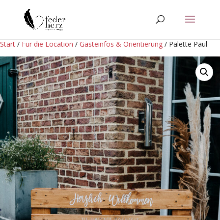
Start
/
Für die Location
/
Gästeinfos & Orientierung
/ Palette Paul