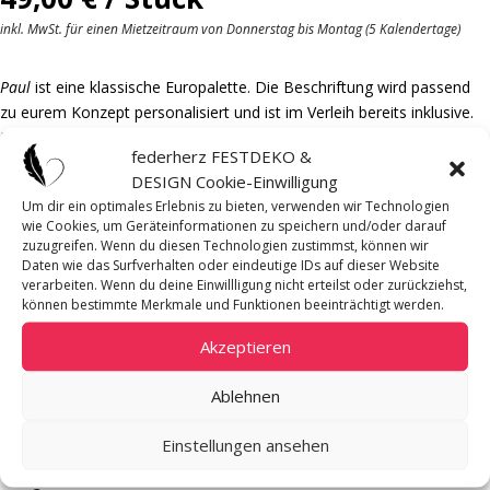
inkl. MwSt. für einen Mietzeitraum von Donnerstag bis Montag (5 Kalendertage)
Paul
ist eine klassische Europalette. Die Beschriftung wird passend
zu eurem Konzept personalisiert und ist im Verleih bereits inklusive.
Du möchtest
Paul
nicht als Willkommensgruß, sondern anders
federherz FESTDEKO &
nutzen – z. B. als Sitzplan, für die
High Heel Garage
oder mit dem
DESIGN Cookie-Einwilligung
Schriftzug
Verliebt – Verlobt – Verheiratet
?
Um dir ein optimales Erlebnis zu bieten, verwenden wir Technologien
Melde dich gern, wir passen ihn individuell für dich an.
wie Cookies, um Geräteinformationen zu speichern und/oder darauf
Für den Transport wird ein entsprechendes Fahrzeug benötigt.
zuzugreifen. Wenn du diesen Technologien zustimmst, können wir
Daten wie das Surfverhalten oder eindeutige IDs auf dieser Website
verarbeiten. Wenn du deine Einwillligung nicht erteilst oder zurückziehst,
Mietpreis pro
können bestimmte Merkmale und Funktionen beeinträchtigt werden.
Stück
Akzeptieren
Verfügbare Menge
Ablehnen
1
Material
Einstellungen ansehen
Holz, hellbraun