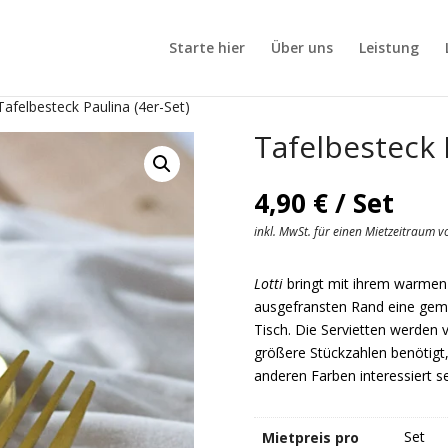
Starte hier
Über uns
Leistung
Tafelbesteck Paulina (4er-Set)
Tafelbesteck 
4,90
€
/ Set
inkl. MwSt. für einen Mietzeitraum 
Lotti
bringt mit ihrem warmen
ausgefransten Rand eine gemüt
Tisch. Die Servietten werden v
größere Stückzahlen benötigt,
anderen Farben interessiert se
Set
Mietpreis pro