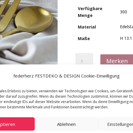
Verfügbare
300
Menge
Edelst
Material
H 13.1
Maße
Tafelbesteck
Merken
Paulina
(4er-
federherz FESTDEKO & DESIGN Cookie-Einwilligung
Set)
Menge
ales Erlebnis zu bieten, verwenden wir Technologien wie Cookies, um Gerätein
er darauf zuzugreifen. Wenn du diesen Technologien zustimmst, können wir D
r eindeutige IDs auf dieser Website verarbeiten. Wenn du deine Einwillligung nic
nnen bestimmte Merkmale und Funktionen beeinträchtigt werden.
ptieren
Ablehnen
Einstellung