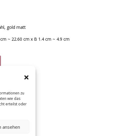
ahl, gold matt
 cm ~ 22.60 cm x B 1.4 cm ~ 4.9 cm
formationen zu
aten wie das
ht erteilst oder
en ansehen