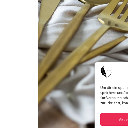
Um dir ein optim
speichern und/od
Surfverhalten ode
zurückziehst, kö
Akze