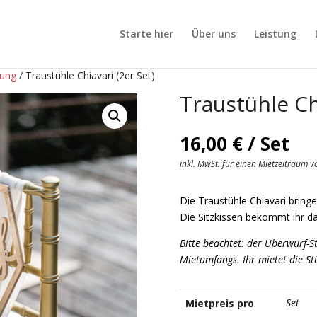
Starte hier
Über uns
Leistung
uung
/ Traustühle Chiavari (2er Set)
Traustühle Chi
16,00
€
/ Set
inkl. MwSt. für einen Mietzeitraum 
Die Traustühle Chiavari bringe
Die Sitzkissen bekommt ihr da
Bitte beachtet: der Überwurf-St
Mietumfangs. Ihr mietet die Stü
Set
Mietpreis pro