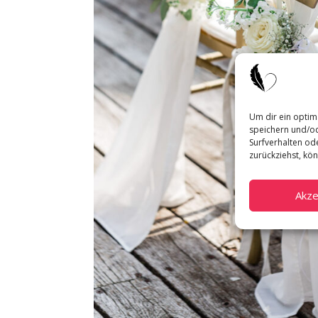
Um dir ein optim
speichern und/od
Surfverhalten ode
zurückziehst, kö
Akze