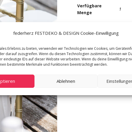
Verfügbare
1
Menge
Holz, g
Material
federherz FESTDEKO & DESIGN Cookie-Einwilligung
H 88,5
Maße
ales Erlebnis zu bieten, verwenden wir Technologien wie Cookies, um Gerätein
Traustühle
er darauf zuzugreifen. Wenn du diesen Technologien zustimmst, können wir D
Merken
r eindeutige IDs auf dieser Website verarbeiten. Wenn du deine Einwillligung nic
Chiavari
nnen bestimmte Merkmale und Funktionen beeinträchtigt werden.
(2er
Set)
Menge
ptieren
Ablehnen
Einstellung