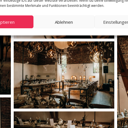
r eindeutige IDs auf dieser Website verarbeiten. Wenn du deine Einwillligung nic
nnen bestimmte Merkmale und Funktionen beeinträchtigt werden.
ptieren
Ablehnen
Einstellung