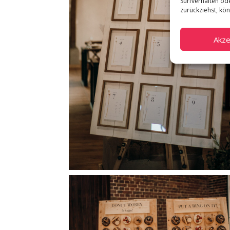
Surfverhalten ode
zurückziehst, kö
Akze