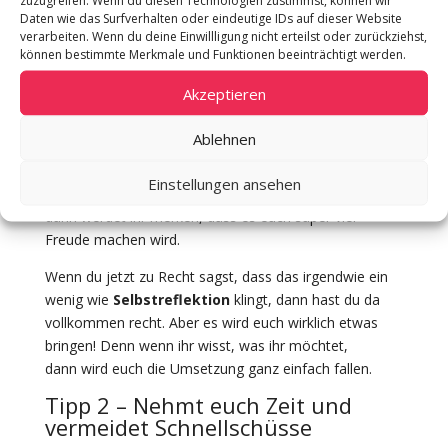
zuzugreifen. Wenn du diesen Technologien zustimmst, können wir
Ich verspreche euch, dass eure Hochzeit
Daten wie das Surfverhalten oder eindeutige IDs auf dieser Website
viel
intimer
und
persönlicher
sein wird, wenn ihr im
verarbeiten. Wenn du deine Einwillligung nicht erteilst oder zurückziehst,
können bestimmte Merkmale und Funktionen beeinträchtigt werden.
ersten Schritt gemeinsam bei euch beginnt. Setzt euch
mit euch und euren
Akzeptieren
Vorstellungen auseinander.
Sprecht miteinander
und
erzählt euch gegenseitig detailliert, wie ihr euch eure
Ablehnen
Hochzeit vorstellt. Wenn ihr beginnt euch mit
euren
Wünschen und Vorstellungen
(z.B. mit einem
Einstellungen ansehen
schönen Glas Wein auf dem Sofa) zu beschäftigen,
dann werdet ihr merken, dass es euch super viel
Freude machen wird.
Wenn du jetzt zu Recht sagst, dass das irgendwie ein
wenig wie
Selbstreflektion
klingt, dann hast du da
vollkommen recht. Aber es wird euch wirklich etwas
bringen! Denn wenn ihr wisst, was ihr möchtet,
dann wird euch die Umsetzung ganz einfach fallen.
Tipp 2 – Nehmt euch Zeit und
vermeidet Schnellschüsse