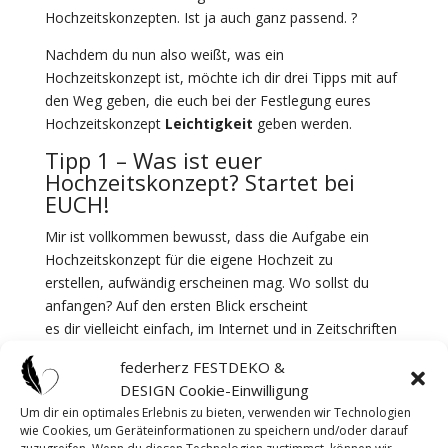
Hochzeitskonzepten. Ist ja auch ganz passend. ?
Nachdem du nun also weißt, was ein
Hochzeitskonzept ist, möchte ich dir drei Tipps mit auf
den Weg geben, die euch bei der Festlegung eures
Hochzeitskonzept
Leichtigkeit
geben werden.
Tipp 1 – Was ist euer
Hochzeitskonzept? Startet bei
EUCH!
Mir ist vollkommen bewusst, dass die Aufgabe ein
Hochzeitskonzept für die eigene Hochzeit zu
erstellen, aufwändig erscheinen mag. Wo sollst du
anfangen? Auf den ersten Blick erscheint
es dir vielleicht einfach, im Internet und in Zeitschriften
nach Beispielen und Inspirationen zu suchen,
wie man
federherz FESTDEKO &
eine Hochzeit feiern kann
. Aber der Punkt ist,
DESIGN Cookie-Einwilligung
dass du damit Beispiele findest, wie MAN eine
Um dir ein optimales Erlebnis zu bieten, verwenden wir Technologien
Hochzeit feiern kann.
wie Cookies, um Geräteinformationen zu speichern und/oder darauf